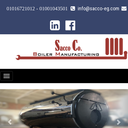
info@sacco-eg.com
01001043501 - 01016721012
ggle
ation
Next
Previous